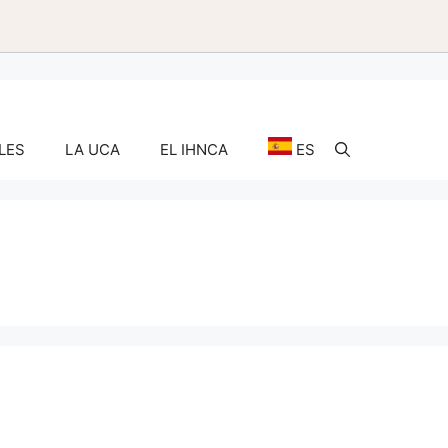
LES
LA UCA
EL IHNCA
ES