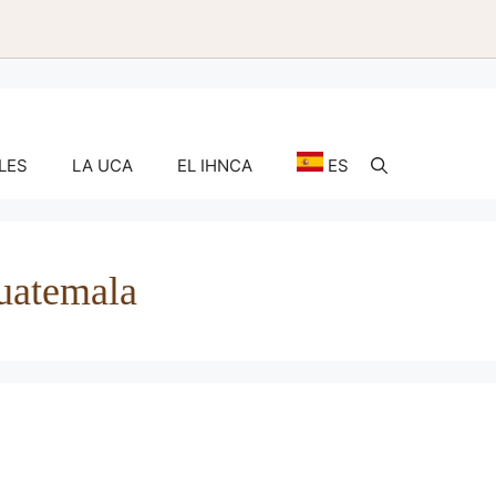
LES
LA UCA
EL IHNCA
ES
Guatemala