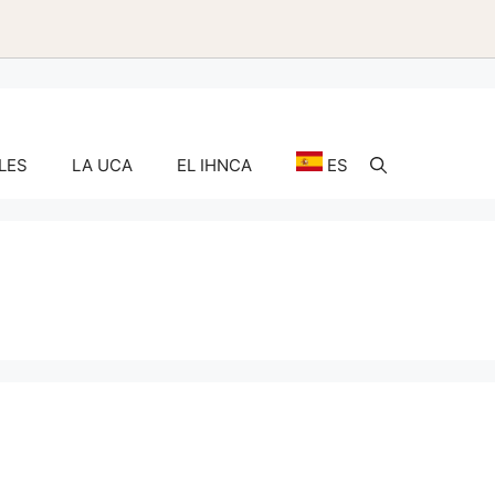
LES
LA UCA
EL IHNCA
ES