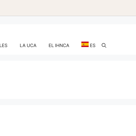
LES
LA UCA
EL IHNCA
ES