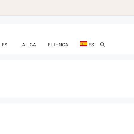
LES
LA UCA
EL IHNCA
ES