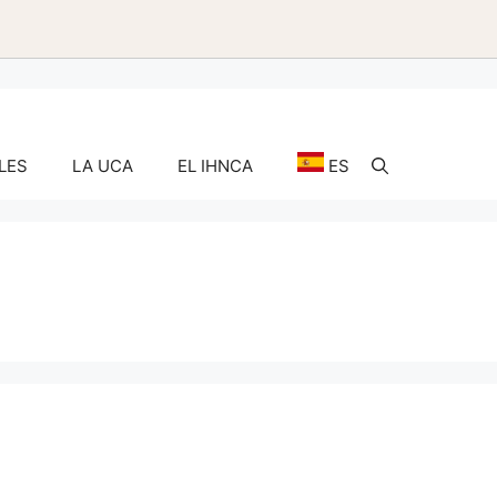
LES
LA UCA
EL IHNCA
ES