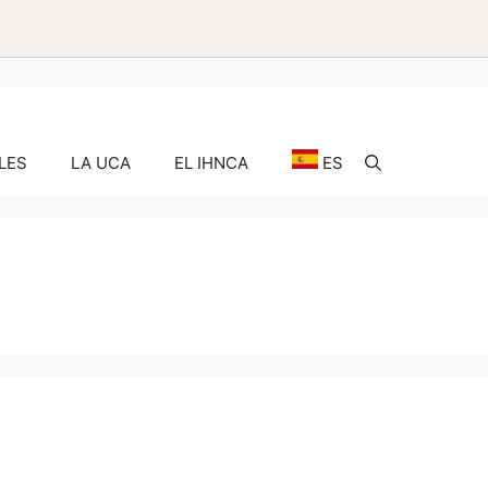
LES
LA UCA
EL IHNCA
ES