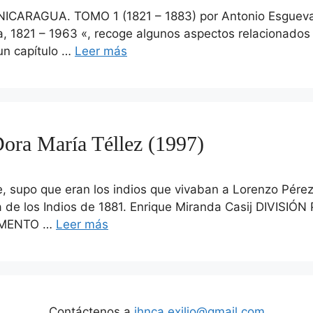
ARAGUA. TOMO 1 (1821 – 1883) por Antonio Esgueva 
a, 1821 – 1963 «, recoge algunos aspectos relacionados c
un capítulo …
Leer más
a María Téllez (1997)
te, supo que eran los indios que vivaban a Lorenzo Pére
ra de los Indios de 1881. Enrique Miranda Casij DIV
UMENTO …
Leer más
Contáctenos a
ihnca.exilio@gmail.com