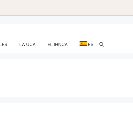
LES
LA UCA
EL IHNCA
ES