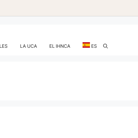
LES
LA UCA
EL IHNCA
ES